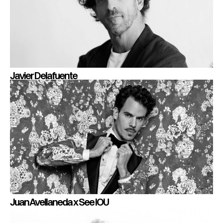
Javier Delafuente
Juan Avellaneda x See IOU