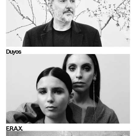
Duyos
E.R.A.X.