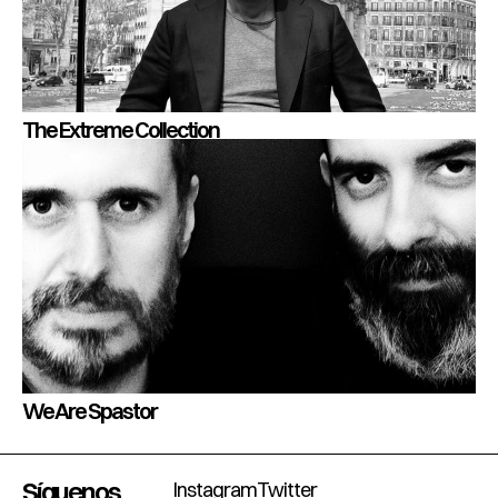
The Extreme Collection
We Are Spastor
Síguenos
Instagram
Twitter