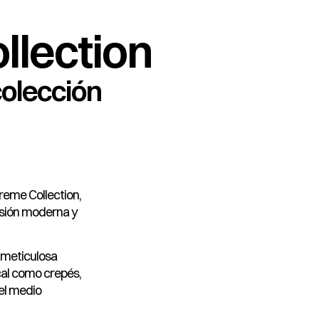
llection
colección
reme Collection,
isión moderna y
a meticulosa
cal como crepés,
el medio