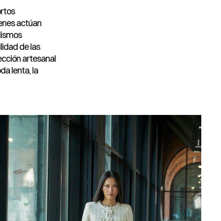
ortos
ienes actúan
ilismos
lidad de las
fección artesanal
da lenta, la