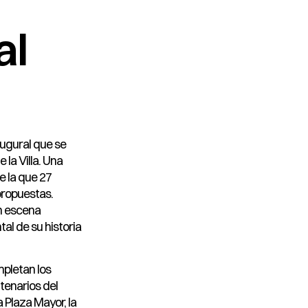
al
augural que se
 la Villa. Una
e la que 27
ropuestas.
en escena
al de su historia
mpletan los
tenarios del
a Plaza Mayor, la