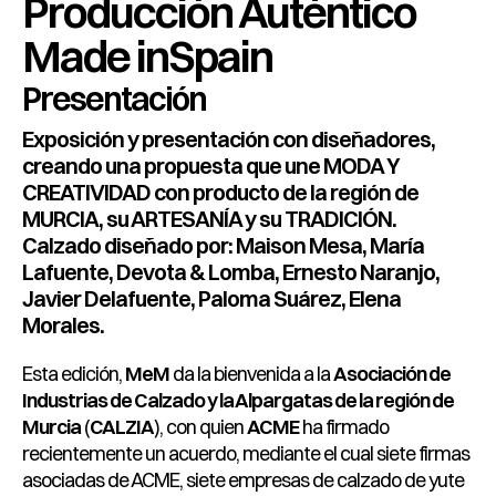
Producción Auténtico
Made inSpain
Presentación
Exposición y presentación con diseñadores,
creando una propuesta que une MODA Y
CREATIVIDAD con producto de la región de
MURCIA, su ARTESANÍA y su TRADICIÓN.
Calzado diseñado por: Maison Mesa, María
Lafuente, Devota & Lomba, Ernesto Naranjo,
Javier Delafuente, Paloma Suárez, Elena
Morales.
Esta edición,
MeM
da la bienvenida a la
Asociación de
Industrias de Calzado y la Alpargatas de la región de
Murcia
(
CALZIA
), con quien
ACME
ha firmado
recientemente un acuerdo, mediante el cual siete firmas
asociadas de ACME, siete empresas de calzado de yute