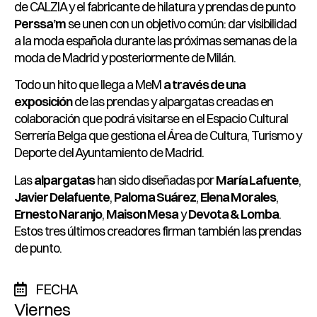
de CALZIA y el fabricante de hilatura y prendas de punto
Perssa’m
se unen con un objetivo común: dar visibilidad
a la moda española durante las próximas semanas de la
moda de Madrid y posteriormente de Milán.
Todo un hito que llega a MeM
a través de una
exposición
de las prendas y alpargatas creadas en
colaboración que podrá visitarse en el Espacio Cultural
Serrería Belga que gestiona el Área de Cultura, Turismo y
Deporte del Ayuntamiento de Madrid.
Las
alpargatas
han sido diseñadas por
María Lafuente
,
Javier Delafuente
,
Paloma Suárez
,
Elena Morales
,
Ernesto Naranjo
,
Maison Mesa
y
Devota & Lomba
.
Estos tres últimos creadores firman también las prendas
de punto.
FECHA
Viernes