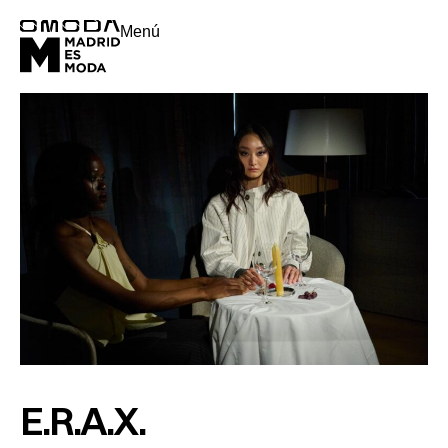
Menú
E.R.A.X.