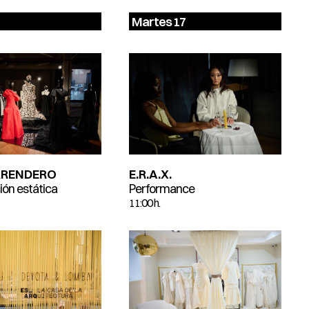
Martes 17
RRENDERO
E.R.A.X.
ión estática
Performance
11:00 h.