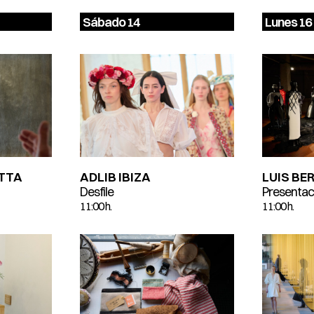
Sábado 14
Lunes 16
LUIS BE
TTA
ADLIB IBIZA
Presentac
Desfile
11:00 h.
11:00 h.