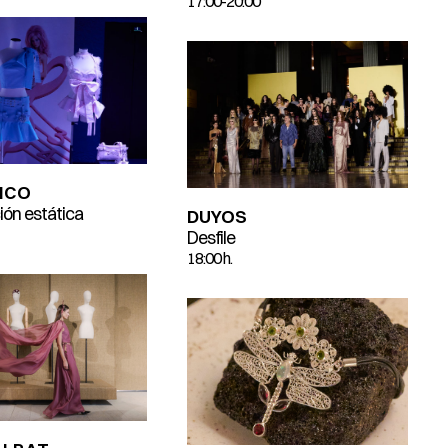
17:00-20:00
ICO
ión estática
DUYOS
Desfile
18:00 h.