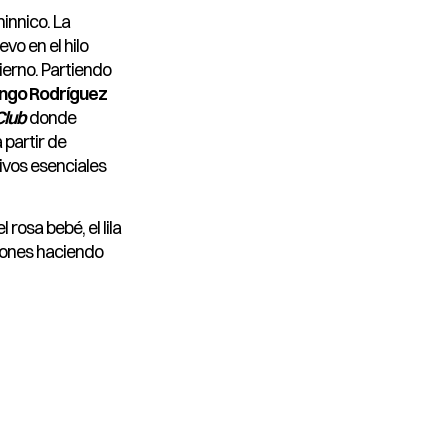
innico. La
vo en el hilo
ierno. Partiendo
ngo Rodríguez
Club
donde
 partir de
ivos esenciales
rosa bebé, el lila
rrones haciendo