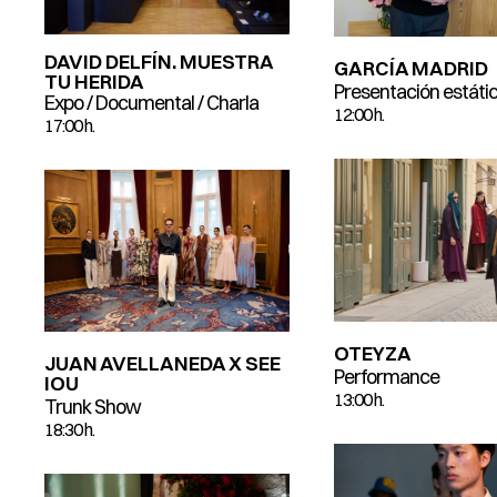
DAVID DELFÍN. MUESTRA
GARCÍA MADRID
TU HERIDA
Presentación estátic
Expo / Documental / Charla
12:00 h.
17:00 h.
OTEYZA
JUAN AVELLANEDA X SEE
Performance
IOU
13:00 h.
Trunk Show
18:30 h.