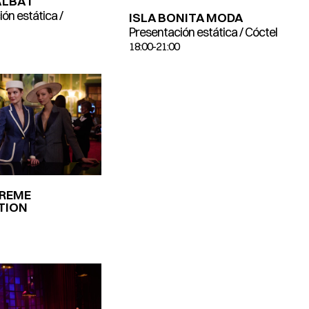
ALBAT
ón estática /
ISLA BONITA MODA
Presentación estática / Cóctel
18:00-21:00
TREME
TION