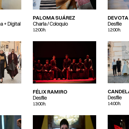
DEVOTA
PALOMA SUÁREZ
Desfile
Charla / Coloquio
a + Digital
12:00 h.
12:00 h.
CANDELA
FÉLIX RAMIRO
Desfile
Desfile
14:00 h.
13:00 h.