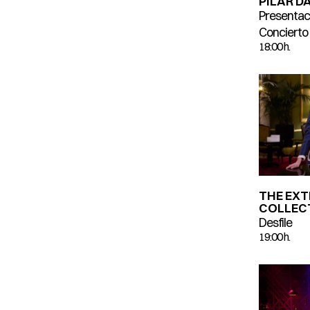
PILAR D
Presentaci
Concierto
18:00 h.
THE EX
COLLEC
Desfile
19:00 h.