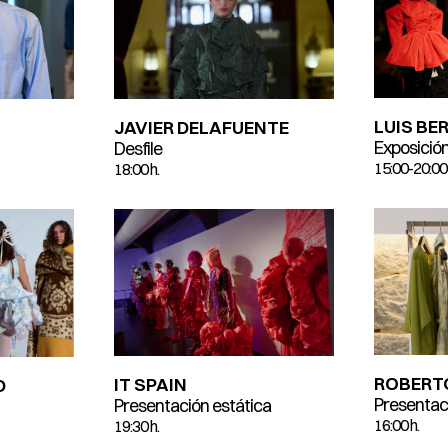
LUIS BE
JAVIER DELAFUENTE
Exposició
Desfile
15:00-20:00
18:00 h.
ROBERT
IT SPAIN
D
Presentac
Presentación estática
16:00 h.
19:30 h.