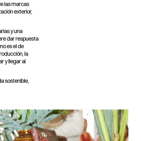
de las marcas
ación exterior,
rias y una
ere dar respuesta
mo es el de
roducción, la
r y llegar al
a sostenible,